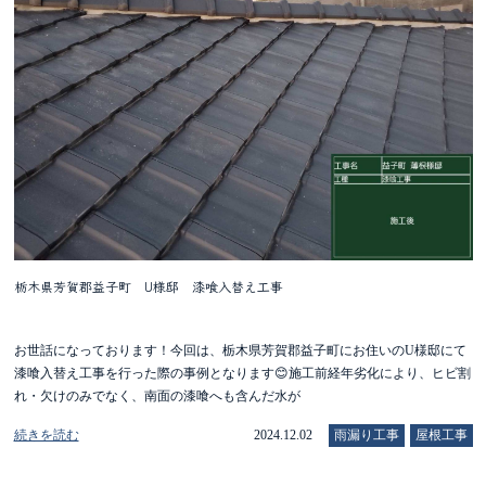
栃木県芳賀郡益子町 U様邸 漆喰入替え工事
お世話になっております！今回は、栃木県芳賀郡益子町にお住いのU様邸にて
漆喰入替え工事を行った際の事例となります😊施工前経年劣化により、ヒビ割
れ・欠けのみでなく、南面の漆喰へも含んだ水が
続きを読む
2024.12.02
雨漏り工事
屋根工事