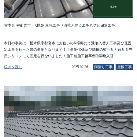
栃木県 宇都宮市 K様邸 屋根工事（漆喰入替え工事及び瓦固定工事）
本日の事例は、栃木県宇都宮市にお住いのK様邸にて漆喰入替え工事及び瓦固
定工事を行った際の事例となります！！事例①棟及び隅棟の熨斗瓦と冠瓦を専
用シリコンにて固定を行ないました！施工前施工後事例➁漆喰入替
続きを読む
2025.02.26
雨漏り工事
屋根工事