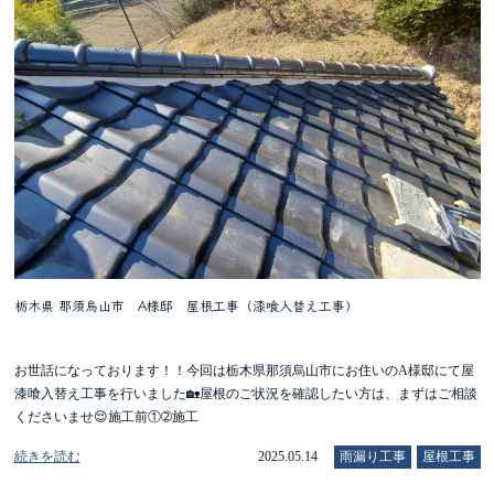
栃木県 那須烏山市 A様邸 屋根工事（漆喰入替え工事）
お世話になっております！！今回は栃木県那須烏山市にお住いのA様邸にて屋
漆喰入替え工事を行いました🏡屋根のご状況を確認したい方は、まずはご相談
くださいませ😌施工前①➁施工
続きを読む
2025.05.14
雨漏り工事
屋根工事